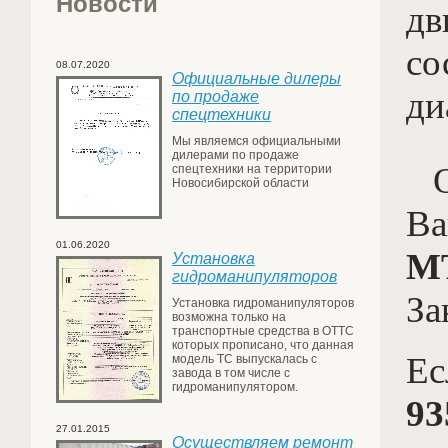
Новости
дв
со
08.07.2020
Официальные дилеры
ди
по продаже
спецтехники
Мы являемся официальными
дилерами по продаже
Ос
спецтехники на территории
Новосибирской области
Ва
01.06.2020
МТ
Установка
гидроманипуляторов
За
Установка гидроманипуляторов
возможна только на
транспортные средства в ОТТС
которых прописано, что данная
Ес
модель ТС выпускалась с
завода в том числе с
гидроманипулятором.
93
27.01.2015
Осуществляем ремонт