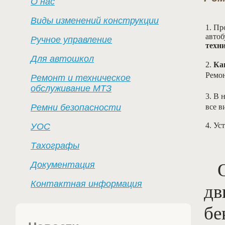
О нас
Виды изменений конструкции
1. П
авто
Ручное управление
техн
Для автошкол
2.
Кап
Ремон
Ремонт и техническое
обслуживание МТЗ
3. В 
Ремни безопасности
все в
4. Ус
УОС
Тахографы
Документация
Контактная информация
дв
бе