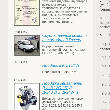
7
.
Установка гидроманипуляторов
(ул. 
возможна только на
транспортные средства в ОТТС
(опла
которых прописано, что данная
модель ТС выпускалась с
8
.
завода в том числе с
гидроманипулятором.
на ра
регис
27.01.2015
Осуществляем ремонт
9
.
автомобилей Газель
9.1
З
Осуществляем ремонт
средст
автомобилей ГАЗель (ГАЗ-3302,
ГАЗ-2705, ГАЗ-322132)
9.2
З
25.12.2013
Продадим КПП ЗИЛ
9.3
З
Продадим КПП ЗИЛ, б.у.
9.4
С
17.10.2011
Продажа двигателей
9.5
П
Д-245.12С-231Д,
Д-243.202, Д-242-71
9.6
Д
Большое поступление новых
9.7
Г
двигателей. Д-245-12с,
Д-243.202, Д-242-71, Д-245.9-
402