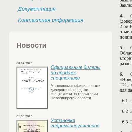
Заклю
Документация
4.
Контактная информация
(дове
2-ой 
отмет
подпи
Новости
5
.
Облас
вторн
разде
08.07.2020
Официальные дилеры
по продаже
6
.
спецтехники
«Ново
ТС , 
Мы являемся официальными
для д
дилерами по продаже
спецтехники на территории
Новосибирской области
6.1
П
6.2
З
01.06.2020
Установка
6.3
Н
гидроманипуляторов