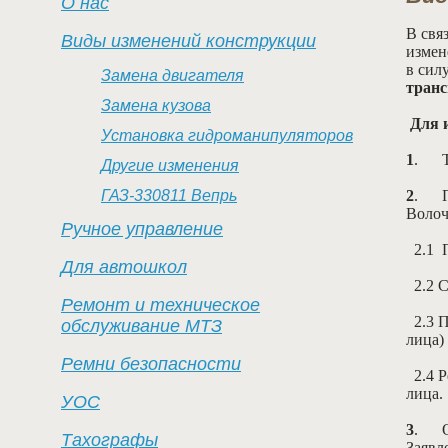
О нас
В свя
Виды изменений конструкции
измен
в сил
Замена двигателя
транс
Замена кузова
Для 
Установка гидроманипуляторов
1
.
Другие изменения
ГАЗ-330811 Вепрь
2
.
Волоч
Ручное управление
2.1
П
Для автошкол
2.2
С
Ремонт и техническое
2.3
П
обслуживание МТЗ
лица)
Ремни безопасности
2.4
Р
лица.
УОС
3
.
Тахографы
Заявл