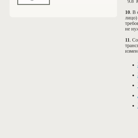
9.8
К
10
.
В 
лицо)
требо
не ну
11
.
Со
транс
измен